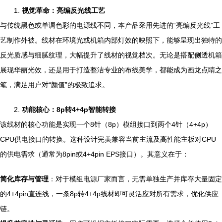
1.
视觉革命：亮编反光线工艺
与传统黑色或单调色彩的电源线不同，本产品采用先进的“亮编反光线”工
艺制作外被。线材在环境光或机箱内部灯效的映照下，能够呈现出独特的
反光质感与细腻纹理，大幅提升了线材的视觉档次。无论是搭配侧透机箱
展现华丽光效，还是用于打造整洁专业的布线美学，都能成为画龙点睛之
笔，满足用户对“颜值”的极致追求。
2.
功能核心：8p转4+4p智能转接
该线材的核心功能是实现一个8针（8p）模组接口到两个4针（4+4p）
CPU供电接口的转换。这种设计完美兼容当前主流及高性能主板对CPU
的供电需求（通常为8pin或4+4pin EPS接口）。其意义在于：
简化库存与管理
：对于模组电源厂家而言，无需单独生产并库存大量固定
的4+4pin直连线，一条8p转4+4p线材即可灵活应对所有需求，优化供应
链。