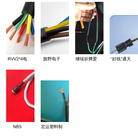
平方空调专
电源线的重
质之选 深
电源线的选
用电源线
要性和选购
圳新安三兴
型与应用要
CCC国标三
指南
线材厂的专
点
芯电源线与
业实力解读
分体空调插
座如何匹
配？
RVV2*4电
旗野电子
继续折腾爱
“好线”通天
源线 家装
以988ph电
车，DIY车
美洲客户让
与工业场景
源线为核
载电台
电源线稳定
中的可靠供
心，点亮多
（BG7GX）
的秘密理由
电保障
元连接世界
电源线实录
| UL认证先
的稳固桥梁
行研究领域
指南——实
体采购秘籍
NBS
宏运塑料制
源自电子密
Omega 4
品厂电源线