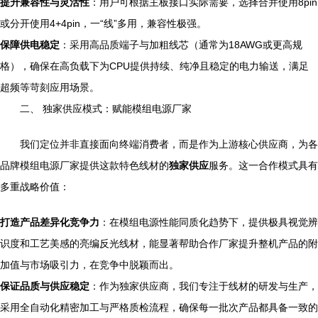
提升兼容性与灵活性
：用户可根据主板接口实际需要，选择合并使用8pin
或分开使用4+4pin，一“线”多用，兼容性极强。
保障供电稳定
：采用高品质端子与加粗线芯（通常为18AWG或更高规
格），确保在高负载下为CPU提供持续、纯净且稳定的电力输送，满足
超频等苛刻应用场景。
二、 独家供应模式：赋能模组电源厂家
我们定位并非直接面向终端消费者，而是作为上游核心供应商，为各
品牌模组电源厂家提供这款特色线材的
独家供应
服务。这一合作模式具有
多重战略价值：
打造产品差异化竞争力
：在模组电源性能同质化趋势下，提供极具视觉辨
识度和工艺美感的亮编反光线材，能显著帮助合作厂家提升整机产品的附
加值与市场吸引力，在竞争中脱颖而出。
保证品质与供应稳定
：作为独家供应商，我们专注于线材的研发与生产，
采用全自动化精密加工与严格质检流程，确保每一批次产品都具备一致的