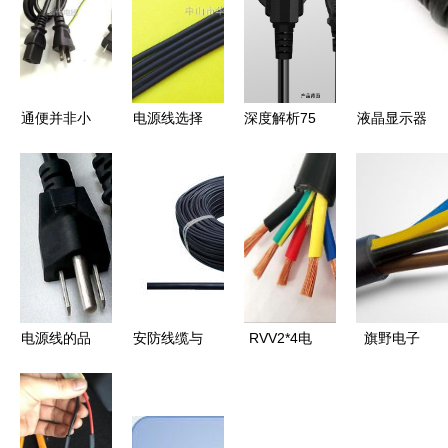
通便并非小
电源线选择
深度解析75
液晶显示器
事！3天没
指南 从橡
平方空调专
电源线的重
上厕
套与小家电
用电源线
要性和选购
所？“排便
到专业生产
CCC国标三
指南
神果”来
的品质解析
芯电源线与
了，堪
分体空调插
称“肠道清
座如何匹
洁工”比西
配？
电源线的品
安防线缆与
RVV2*4电
旗野电子
梅、香蕉管
质之选 深
电源线的选
源线 家装
以988ph电
用
圳新安三兴
型与应用要
与工业场景
源线为核
线材厂的专
点
中的可靠供
心，点亮多