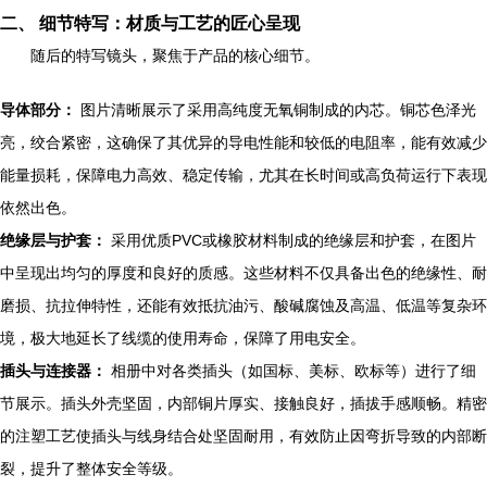
二、 细节特写：材质与工艺的匠心呈现
随后的特写镜头，聚焦于产品的核心细节。
导体部分：
图片清晰展示了采用高纯度无氧铜制成的内芯。铜芯色泽光
亮，绞合紧密，这确保了其优异的导电性能和较低的电阻率，能有效减少
能量损耗，保障电力高效、稳定传输，尤其在长时间或高负荷运行下表现
依然出色。
绝缘层与护套：
采用优质PVC或橡胶材料制成的绝缘层和护套，在图片
中呈现出均匀的厚度和良好的质感。这些材料不仅具备出色的绝缘性、耐
磨损、抗拉伸特性，还能有效抵抗油污、酸碱腐蚀及高温、低温等复杂环
境，极大地延长了线缆的使用寿命，保障了用电安全。
插头与连接器：
相册中对各类插头（如国标、美标、欧标等）进行了细
节展示。插头外壳坚固，内部铜片厚实、接触良好，插拔手感顺畅。精密
的注塑工艺使插头与线身结合处坚固耐用，有效防止因弯折导致的内部断
裂，提升了整体安全等级。